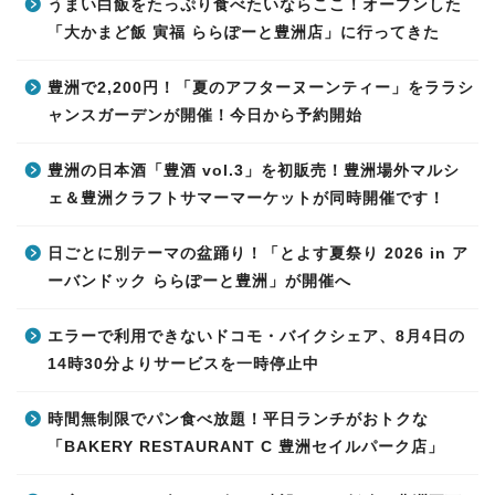
うまい白飯をたっぷり食べたいならここ！オープンした
「大かまど飯 寅福 ららぽーと豊洲店」に行ってきた
豊洲で2,200円！「夏のアフターヌーンティー」をララシ
ャンスガーデンが開催！今日から予約開始
豊洲の日本酒「豊酒 vol.3」を初販売！豊洲場外マルシ
ェ＆豊洲クラフトサマーマーケットが同時開催です！
日ごとに別テーマの盆踊り！「とよす夏祭り 2026 in ア
ーバンドック ららぽーと豊洲」が開催へ
エラーで利用できないドコモ・バイクシェア、8月4日の
14時30分よりサービスを一時停止中
時間無制限でパン食べ放題！平日ランチがおトクな
「BAKERY RESTAURANT C 豊洲セイルパーク店」