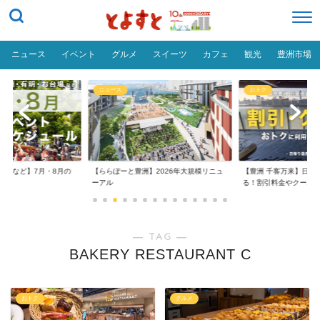
ニュース
イベント
グルメ
スイーツ
カフェ
観光
豊洲市場
ニュース
おトク
台場など】7月・8月の
【ららぽーと豊洲】2026年大規模リニュ
【豊洲 千客万来】日帰
..
ーアル
る！割引料金やクーポ..
― TAG ―
BAKERY RESTAURANT C
おトク
グルメ