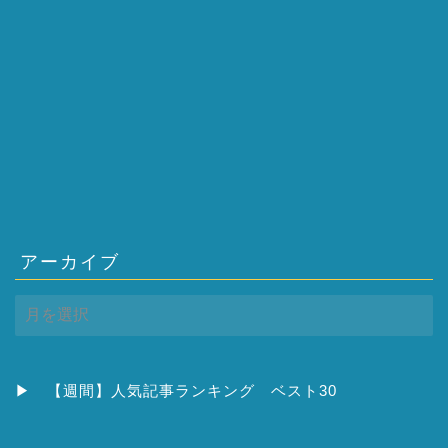
アーカイブ
ア
ー
カ
イ
ブ
▶
【週間】人気記事ランキング ベスト30