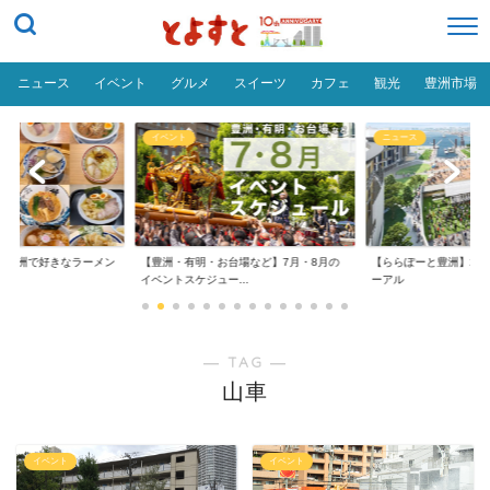
ニュース
イベント
グルメ
スイーツ
カフェ
観光
豊洲市場
イベント
ニュース
だ「豊洲で好きなラーメン
【豊洲・有明・お台場など】7月・8月の
【ららぽーと豊洲】20
イベントスケジュー...
ーアル
― TAG ―
山車
イベント
イベント