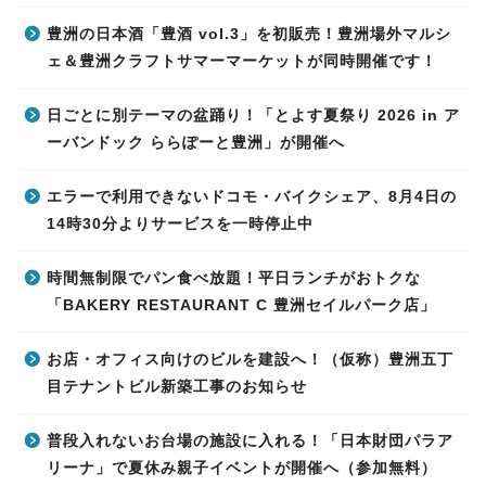
豊洲の日本酒「豊酒 vol.3」を初販売！豊洲場外マルシ
ェ＆豊洲クラフトサマーマーケットが同時開催です！
日ごとに別テーマの盆踊り！「とよす夏祭り 2026 in ア
ーバンドック ららぽーと豊洲」が開催へ
エラーで利用できないドコモ・バイクシェア、8月4日の
14時30分よりサービスを一時停止中
時間無制限でパン食べ放題！平日ランチがおトクな
「BAKERY RESTAURANT C 豊洲セイルパーク店」
お店・オフィス向けのビルを建設へ！（仮称）豊洲五丁
目テナントビル新築工事のお知らせ
普段入れないお台場の施設に入れる！「日本財団パラア
リーナ」で夏休み親子イベントが開催へ（参加無料）