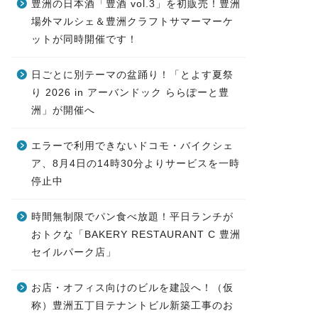
豊洲の日本酒「豊酒 vol.3」を初販売！豊洲
場外マルシェ＆豊洲クラフトサマーマーケ
ットが同時開催です！
日ごとに別テーマの盆踊り！「とよす夏祭
り 2026 in アーバンドック ららぽーと豊
洲」が開催へ
エラーで利用できないドコモ・バイクシェ
ア、8月4日の14時30分よりサービスを一時
停止中
時間無制限でパン食べ放題！平日ランチが
おトクな「BAKERY RESTAURANT C 豊洲
セイルパーク店」
お店・オフィス向けのビルを建設へ！（仮
称）豊洲五丁目テナントビル新築工事のお