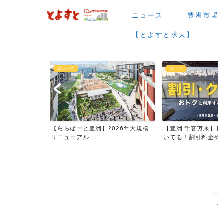
ニュース
豊洲市
【とよすと求人】
おトク
グルメ
026年大規模
【豊洲 千客万来】日帰り温泉は空
【豊洲 千客万来】1
いてる！割引料金やクーポ...
メまとめ