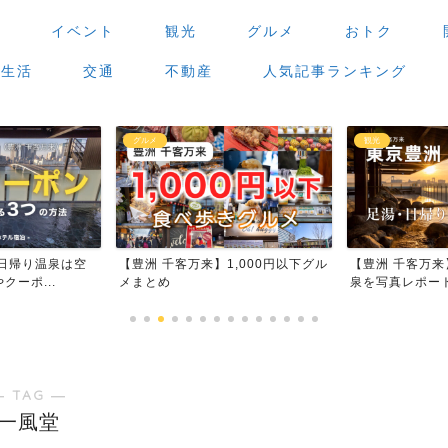
場
イベント
観光
グルメ
おトク
生活
交通
不動産
人気記事ランキング
観光
グルメ
,000円以下グル
【豊洲 千客万来】足湯・日帰り温
【豊洲 千客万
泉を写真レポート
場」で食べ歩き
― TAG ―
一風堂