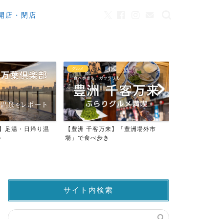
開店・閉店
カフェ
観光
来】「豊洲場外市
ワンちゃんOK！豊洲のカフェ・レ
豊洲市場でマ
ストラン23店
仲卸売場MAP
サイト内検索