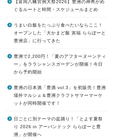
【富岡八幡宮例大祭2026】豊洲の神輿がめ
ぐるルートと時間・スケジュールまとめ
うまい白飯をたっぷり食べたいならここ！
オープンした「大かまど飯 寅福 ららぽーと
豊洲店」に行ってきた
豊洲で2,200円！「夏のアフターヌーンティ
ー」をララシャンスガーデンが開催！今日
から予約開始
豊洲の日本酒「豊酒 vol.3」を初販売！豊洲
場外マルシェ＆豊洲クラフトサマーマーケ
ットが同時開催です！
日ごとに別テーマの盆踊り！「とよす夏祭
り 2026 in アーバンドック ららぽーと豊
洲」が開催へ