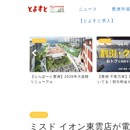
ニュース
豊洲市
【とよすと求人】
おトク
グルメ
026年大規模
【豊洲 千客万来】日帰り温泉は空
【豊洲 千客万来】1
いてる！割引料金やクーポ...
メまとめ
スイーツ
ミスド イオン東雲店が