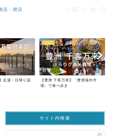
開店・閉店
カフェ
観光
来】「豊洲場外市
ワンちゃんOK！豊洲のカフェ・レ
豊洲市場でマ
ストラン23店
仲卸売場MAP
サイト内検索