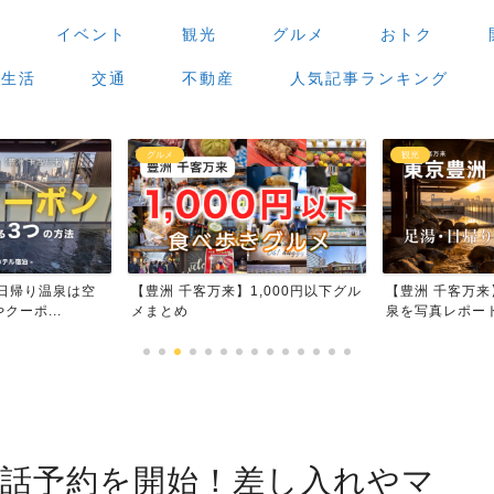
場
イベント
観光
グルメ
おトク
生活
交通
不動産
人気記事ランキング
観光
グルメ
,000円以下グル
【豊洲 千客万来】足湯・日帰り温
【豊洲 千客万
泉を写真レポート
場」で食べ歩き
電話予約を開始！差し入れやマ