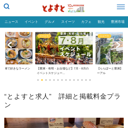
ニュース
イベント
グルメ
スイーツ
カフェ
観光
豊洲市場
イベント
ニュース
だ「豊洲で好きなラーメン
【豊洲・有明・お台場など】7月・8月の
【ららぽーと豊洲】20
イベントスケジュー...
ーアル
“とよすと求人” 詳細と掲載料金プラ
ン