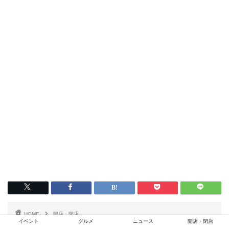
HOME
開店・閉店
「お客様に愛されていた」と店長、「フードストアあおき 東京豊洲店」閉店セ
イベント
グルメ
ニュース
開店・閉店
レモニー