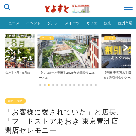
ニュース
イベント
グルメ
スイーツ
カフェ
観光
豊洲市場
ニュース
おトク
台場など】7月・8月の
【ららぽーと豊洲】2026年大規模リニュ
【豊洲 千客万来】日帰
..
ーアル
る！割引料金やクーポ..
開店・閉店
「お客様に愛されていた」と店長、
「フードストアあおき 東京豊洲店」
閉店セレモニー