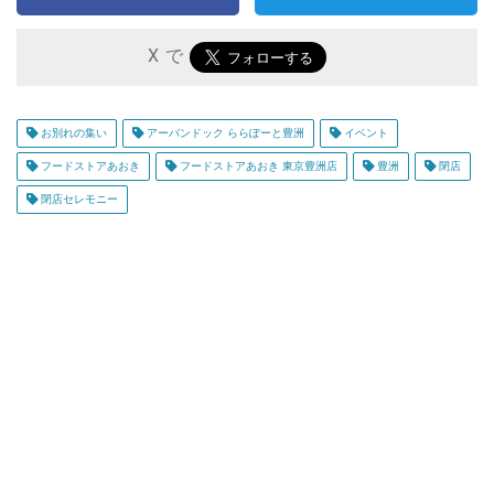
X で
お別れの集い
アーバンドック ららぽーと豊洲
イベント
フードストアあおき
フードストアあおき 東京豊洲店
豊洲
閉店
閉店セレモニー