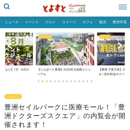
ニュース
イベント
グルメ
スイーツ
カフェ
観光
豊洲市場
ニュース
おトク
台場など】7月・8月の
【ららぽーと豊洲】2026年大規模リニュ
【豊洲 千客万来】日帰
..
ーアル
る！割引料金やクーポ..
ニュース
豊洲セイルパークに医療モール！「豊
洲ドクターズスクエア」の内覧会が開
催されます！