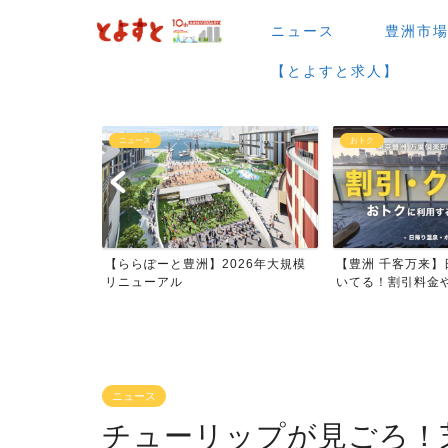
ニュース
豊洲市
【とよすと求人】
おトク
グルメ
026年大規模
【豊洲 千客万来】日帰り温泉は空
【豊洲 千客万来】1
いてる！割引料金やクーポ...
メまとめ
ニュース
チューリップが見ごろ！