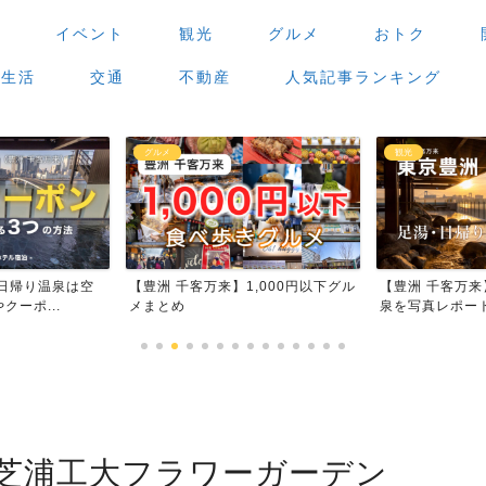
場
イベント
観光
グルメ
おトク
生活
交通
不動産
人気記事ランキング
観光
グルメ
,000円以下グル
【豊洲 千客万来】足湯・日帰り温
【豊洲 千客万
泉を写真レポート
場」で食べ歩き
芝浦工大フラワーガーデン