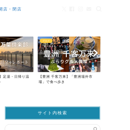
開店・閉店
カフェ
観光
来】「豊洲場外市
ワンちゃんOK！豊洲のカフェ・レ
豊洲市場でマ
ストラン23店
仲卸売場MAP
サイト内検索