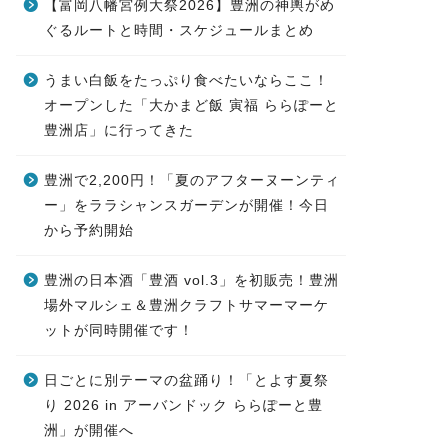
【富岡八幡宮例大祭2026】豊洲の神輿がめ
ぐるルートと時間・スケジュールまとめ
うまい白飯をたっぷり食べたいならここ！
オープンした「大かまど飯 寅福 ららぽーと
豊洲店」に行ってきた
豊洲で2,200円！「夏のアフターヌーンティ
ー」をララシャンスガーデンが開催！今日
から予約開始
豊洲の日本酒「豊酒 vol.3」を初販売！豊洲
場外マルシェ＆豊洲クラフトサマーマーケ
ットが同時開催です！
日ごとに別テーマの盆踊り！「とよす夏祭
り 2026 in アーバンドック ららぽーと豊
洲」が開催へ