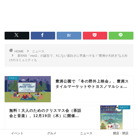
HOME
ニュース
新SNS「mixi2」の誕生で、Xにない面白さに早速ハマる！“豊洲が大好き”な人向
けのコミュニティも
豊洲公園で 「冬の野外上映会」、豊洲ス
タイルマーケットやトヨスノマルシェ...
無料！大人のためのクリスマス会（茶話
会と音楽）、12月19日（木）に開催...
イベント
グルメ
ニュース
開店・閉店