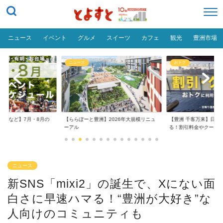
ニュース
イベント
グルメ
スイーツ
カフェ
観光
豊洲市場
ニュース
おトク
台場など】7月・8月の
【ららぽーと豊洲】2026年大規模リニュ
【豊洲 千客万来】日帰
..
ーアル
る！割引料金やクーポ..
ニュース
新SNS「mixi2」の誕生で、Xにない面
白さに早速ハマる！“豊洲が大好き”な
人向けのコミュニティも