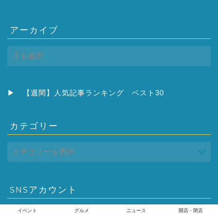
アーカイブ
ア
ー
カ
イ
ブ
▶
【週間】人気記事ランキング ベスト30
カテゴリー
SNSアカウント
▶
とよすと Facebookページ
イベント
グルメ
ニュース
開店・閉店