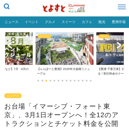
ニュース
イベント
グルメ
スイーツ
カフェ
観光
豊洲市場
ニュース
おトク
台場など】7月・8月の
【ららぽーと豊洲】2026年大規模リニュ
【豊洲 千客万来】日帰
..
ーアル
る！割引料金やクーポ..
ニュース
お台場「イマーシブ・フォート東
京」、3月1日オープンへ！全12のア
トラクションとチケット料金を公開