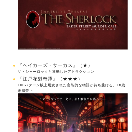
『ベイカーズ・サーカス』（★）
ザ・シャーロックと連動したアトラクション
『江戸花魁奇譚』（★★★）
100パターン以上用意された官能的な物語が待ち受ける、18歳
未満禁止