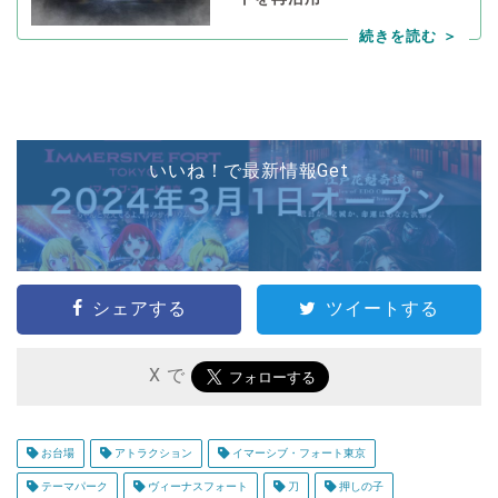
いいね！で最新情報Get
シェアする
ツイートする
X で
お台場
アトラクション
イマーシブ・フォート東京
テーマパーク
ヴィーナスフォート
刀
押しの子