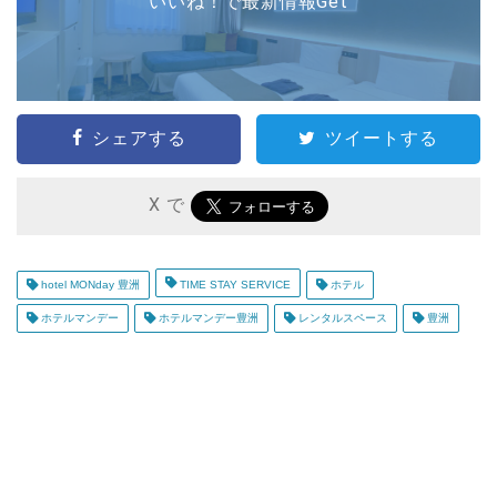
いいね！で最新情報Get
シェアする
ツイートする
X で
hotel MONday 豊洲
TIME STAY SERVICE
ホテル
ホテルマンデー
ホテルマンデー豊洲
レンタルスペース
豊洲