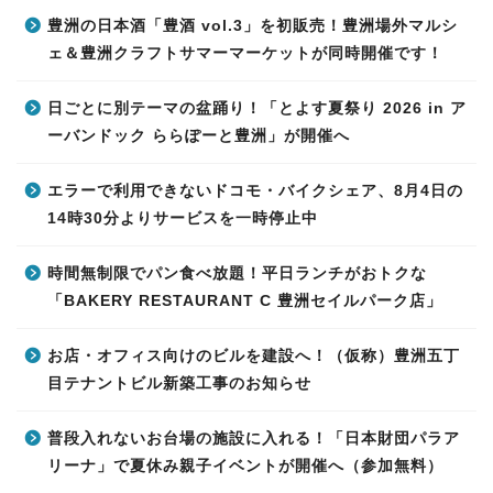
豊洲の日本酒「豊酒 vol.3」を初販売！豊洲場外マルシ
ェ＆豊洲クラフトサマーマーケットが同時開催です！
日ごとに別テーマの盆踊り！「とよす夏祭り 2026 in ア
ーバンドック ららぽーと豊洲」が開催へ
エラーで利用できないドコモ・バイクシェア、8月4日の
14時30分よりサービスを一時停止中
時間無制限でパン食べ放題！平日ランチがおトクな
「BAKERY RESTAURANT C 豊洲セイルパーク店」
お店・オフィス向けのビルを建設へ！（仮称）豊洲五丁
目テナントビル新築工事のお知らせ
普段入れないお台場の施設に入れる！「日本財団パラア
リーナ」で夏休み親子イベントが開催へ（参加無料）