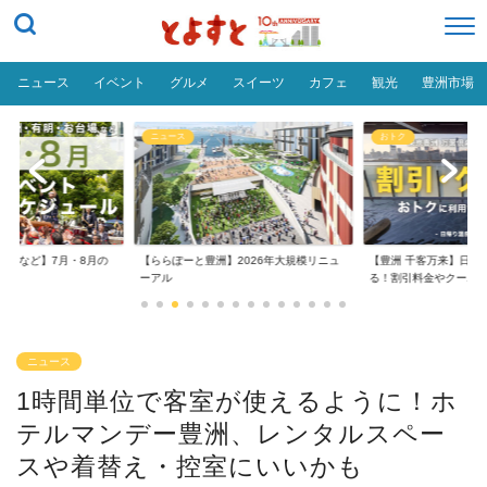
ニュース
イベント
グルメ
スイーツ
カフェ
観光
豊洲市場
ニュース
おトク
台場など】7月・8月の
【ららぽーと豊洲】2026年大規模リニュ
【豊洲 千客万来】日帰
..
ーアル
る！割引料金やクーポ..
ニュース
1時間単位で客室が使えるように！ホ
テルマンデー豊洲、レンタルスペー
スや着替え・控室にいいかも