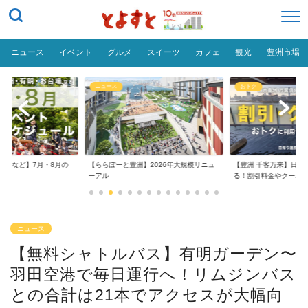
ニュース
イベント
グルメ
スイーツ
カフェ
観光
豊洲市場
ニュース
おトク
台場など】7月・8月の
【ららぽーと豊洲】2026年大規模リニュ
【豊洲 千客万来】日帰
..
ーアル
る！割引料金やクーポ..
ニュース
【無料シャトルバス】有明ガーデン〜
羽田空港で毎日運行へ！リムジンバス
との合計は21本でアクセスが大幅向