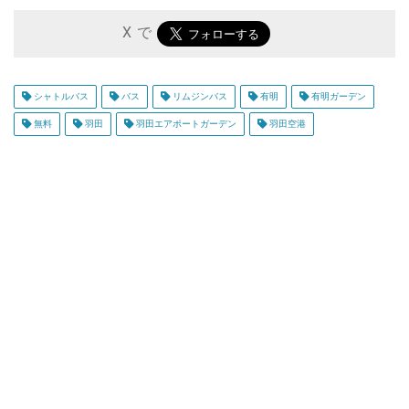
X で
シャトルバス
バス
リムジンバス
有明
有明ガーデン
無料
羽田
羽田エアポートガーデン
羽田空港