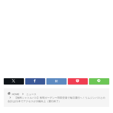
HOME
ニュース
【無料シャトルバス】有明ガーデン〜羽田空港で毎日運行へ！リムジンバスとの
合計は21本でアクセスが大幅向上（運行終了）