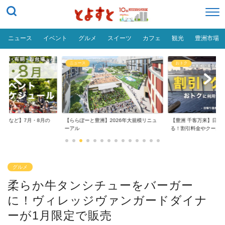
ニュース
イベント
グルメ
スイーツ
カフェ
観光
豊洲市場
おトク
グルメ
】2026年大規模リニュ
【豊洲 千客万来】日帰り温泉は空いて
【豊洲 千客万来】1,0
る！割引料金やクーポ...
め
グルメ
柔らか牛タンシチューをバーガー
に！ヴィレッジヴァンガードダイナ
ーが1月限定で販売