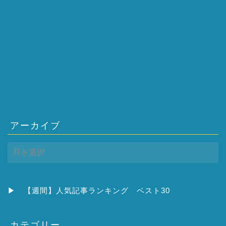
アーカイブ
ア
ー
カ
イ
ブ
▶
【週間】人気記事ランキング ベスト30
カテゴリー