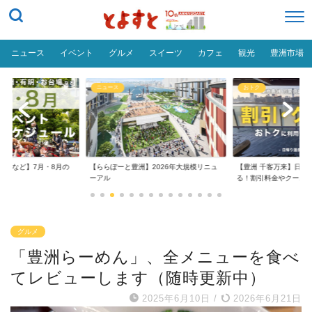
ニュース
イベント
グルメ
スイーツ
カフェ
観光
豊洲市場
ニュース
おトク
台場など】7月・8月の
【ららぽーと豊洲】2026年大規模リニュ
【豊洲 千客万来】日帰
..
ーアル
る！割引料金やクーポ..
グルメ
「豊洲らーめん」、全メニューを食べ
てレビューします（随時更新中）
2025年6月10日
/
2026年6月21日