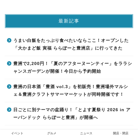
最新記事
うまい白飯をたっぷり食べたいならここ！オープンした
「大かまど飯 寅福 ららぽーと豊洲店」に行ってきた
豊洲で2,200円！「夏のアフターヌーンティー」をララシ
ャンスガーデンが開催！今日から予約開始
豊洲の日本酒「豊酒 vol.3」を初販売！豊洲場外マルシ
ェ＆豊洲クラフトサマーマーケットが同時開催です！
日ごとに別テーマの盆踊り！「とよす夏祭り 2026 in ア
ーバンドック ららぽーと豊洲」が開催へ
エラーで利用できないドコモ・バイクシェア、8月4日の
イベント
グルメ
ニュース
開店・閉店