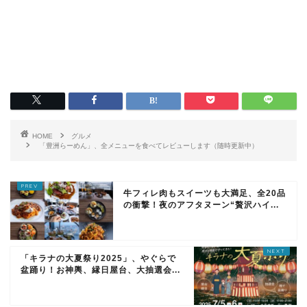
HOME
グルメ
「豊洲らーめん」、全メニューを食べてレビューします（随時更新中）
牛フィレ肉もスイーツも大満足、全20品
の衝撃！夜のアフタヌーン“贅沢ハイ...
「キラナの大夏祭り2025」、やぐらで
盆踊り！お神輿、縁日屋台、大抽選会...