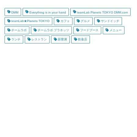
DMM
Everything is in your hand
teamLab Planets TOKYO DMM.com
teamLab★Planets TOKYO
カフェ
グルメ
サンドイッチ
チームラボ
チームラボ プラネッツ
フードブース
メニュー
ランチ
レストラン
新豊洲
飲食店