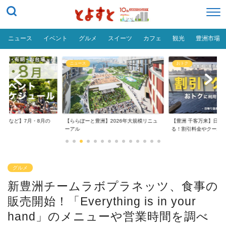
ニュース
イベント
グルメ
スイーツ
カフェ
観光
豊洲市場
ニュース
おトク
台場など】7月・8月の
【ららぽーと豊洲】2026年大規模リニュ
【豊洲 千客万来】日帰
..
ーアル
る！割引料金やクーポ..
グルメ
新豊洲チームラボプラネッツ、食事の
販売開始！「Everything is in your
hand」のメニューや営業時間を調べ