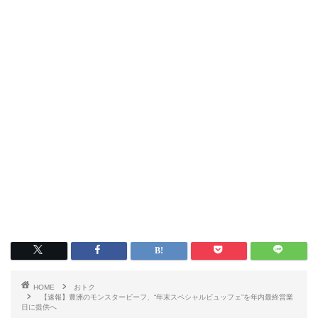
HOME
おトク
【速報】豊洲のモンスタービーフ、“年末スペシャルビュッフェ”を年内最終営業
日に提供へ