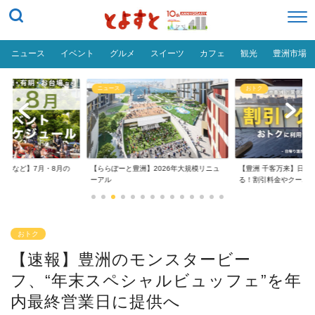
ニュース
イベント
グルメ
スイーツ
カフェ
観光
豊洲市場
ニュース
おトク
台場など】7月・8月の
【ららぽーと豊洲】2026年大規模リニュ
【豊洲 千客万来】日帰
..
ーアル
る！割引料金やクーポ..
おトク
【速報】豊洲のモンスタービー
フ、“年末スペシャルビュッフェ”を年
内最終営業日に提供へ