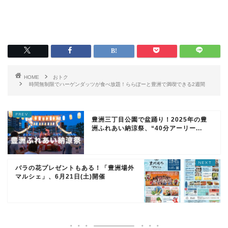
HOME
おトク
時間無制限でハーゲンダッツが食べ放題！ららぽーと豊洲で満喫できる2週間
豊洲三丁目公園で盆踊り！2025年の豊
洲ふれあい納涼祭、“40分アーリー...
バラの花プレゼントもある！「豊洲場外
マルシェ」、6月21日(土)開催