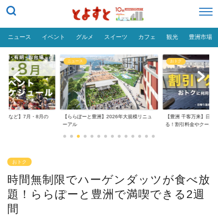
ニュース
イベント
グルメ
スイーツ
カフェ
観光
豊洲市場
ニュース
おトク
台場など】7月・8月の
【ららぽーと豊洲】2026年大規模リニュ
【豊洲 千客万来】日帰
..
ーアル
る！割引料金やクーポ..
おトク
時間無制限でハーゲンダッツが食べ放
題！ららぽーと豊洲で満喫できる2週
間