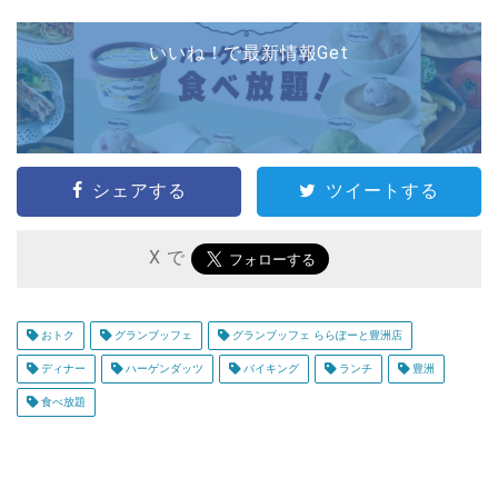
いいね！で最新情報Get
シェアする
ツイートする
X で
おトク
グランブッフェ
グランブッフェ ららぽーと豊洲店
ディナー
ハーゲンダッツ
バイキング
ランチ
豊洲
食べ放題