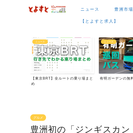
ニュース
豊洲市
【とよすと求人】
ニュース
東京2020大会
トの乗り場まと
有明ガーデンの無料バス
【写真特集】東京2
の写真
グルメ
豊洲初の「ジンギスカン 