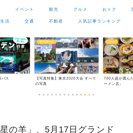
場
イベント
観光
グルメ
おトク
生活
交通
不動産
人気記事ランキング
グルメ
イベント
020大会 すべて
700人超が選んだ「豊洲で好きなラ
【豊洲・有明・
ーメン店」
8月のイベントスケ
星の羊」、5月17日グランド