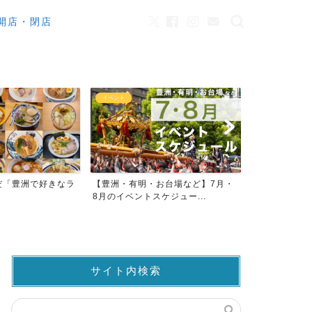
開店・閉店
ニュース
おトク
お台場など】7月・
【ららぽーと豊洲】2026年大規模
【豊洲 千客
ジュー...
リニューアル
いてる！割引料
サイト内検索