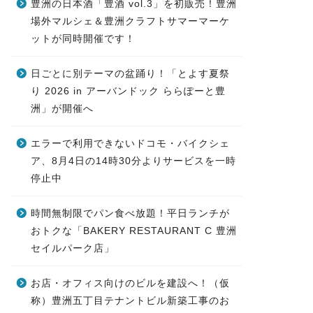
豊洲の日本酒「豊酒 vol.3」を初販売！豊洲
場外マルシェ＆豊洲クラフトサマーマーケ
ットが同時開催です！
日ごとに別テーマの盆踊り！「とよす夏祭
り 2026 in アーバンドック ららぽーと豊
洲」が開催へ
エラーで利用できないドコモ・バイクシェ
ア、8月4日の14時30分よりサービスを一時
停止中
時間無制限でパン食べ放題！平日ランチが
おトクな「BAKERY RESTAURANT C 豊洲
セイルパーク店」
お店・オフィス向けのビルを建設へ！（仮
称）豊洲五丁目テナントビル新築工事のお