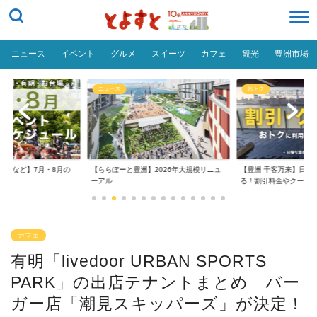
ニュース
イベント
グルメ
スイーツ
カフェ
観光
豊洲市場
ニュース
おトク
台場など】7月・8月の
【ららぽーと豊洲】2026年大規模リニュ
【豊洲 千客万来】日帰
..
ーアル
る！割引料金やクーポ..
カフェ
有明「livedoor URBAN SPORTS
PARK」の出店テナントまとめ バー
ガー店「潮見スキッパーズ」が決定！