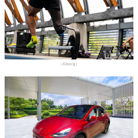
（Xiborg）