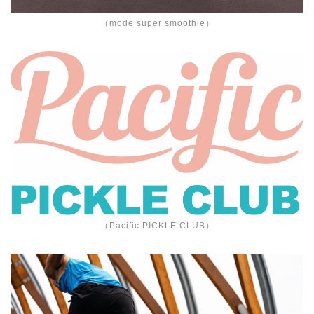
（mode super smoothie）
（Pacific PICKLE CLUB）