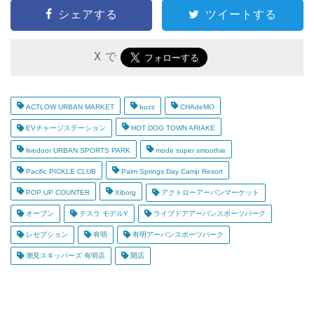
シェアする
ツイートする
X で
ACTLOW URBAN MARKET
buzz
CHAdeMO
EVチャージステーション
HOT DOG TOWN ARIAKE
livedoor URBAN SPORTS PARK
mode super smoothie
Pacific PICKLE CLUB
Palm Springs Day Camp Resort
POP UP COUNTER
Xiborg
アクトローアーバンマーケット
オープン
テスラ モデルY
ライブドアアーバンスポーツパーク
レセプション
有明
有明アーバンスポーツパーク
潮見スキッパーズ 有明店
開店