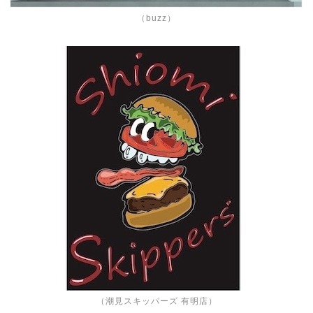
（buzz）
（潮見スキッパーズ 有明店）