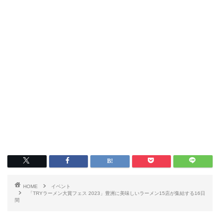
HOME
イベント
「TRYラーメン大賞フェス 2023」豊洲に美味しいラーメン15店が集結する16日
間