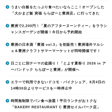
うまい白飯をたっぷり食べたいならここ！オープンした
「大かまど飯 寅福 ららぽーと豊洲店」に行ってきた
豊洲で2,200円！「夏のアフターヌーンティー」をララシ
ャンスガーデンが開催！今日から予約開始
豊洲の日本酒「豊酒 vol.3」を初販売！豊洲場外マルシ
ェ＆豊洲クラフトサマーマーケットが同時開催です！
日ごとに別テーマの盆踊り！「とよす夏祭り 2026 in ア
ーバンドック ららぽーと豊洲」が開催へ
エラーで利用できないドコモ・バイクシェア、8月4日の
14時30分よりサービスを一時停止中
時間無制限でパン食べ放題！平日ランチがおトクな
「BAKERY RESTAURANT C 豊洲セイルパーク店」