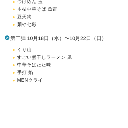
つけめん 玉
本枯中華そば 魚雷
豆天狗
麺や七彩
第三弾 10月18日（水）〜10月22日（日）
くり山
すごい煮干しラーメン 凪
中華そばたた味
手打 焔
MENクライ