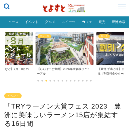
ニュース
イベント
グルメ
スイーツ
カフェ
観光
豊洲市場
ニュース
おトク
台場など】7月・8月の
【ららぽーと豊洲】2026年大規模リニュ
【豊洲 千客万来】日帰
..
ーアル
る！割引料金やクーポ..
イベント
「TRYラーメン大賞フェス 2023」豊
洲に美味しいラーメン15店が集結す
る16日間