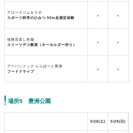
アローズジム＆ラボ
○
○
スポーツ科学のひみつ 50m走測定体験
保険見直し本舗
○
○
スイーツデコ教室（キーホルダー作り）
アーバンドック ららぽーと豊洲
○
○
フードドライブ
場所5 豊洲公園
5/28(土)
5/29(日)