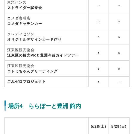
東急ハンズ
○
○
ストライダー試乗会
コメダ珈琲店
○
○
コメダキッチンカー
クレディセゾン
○
○
オリジナルデザインカード作り
江東区観光協会
○
○
江東区の観光PRと豊洲今昔ガイドツアー
江東区観光協会
○
○
コトミちゃんグリーティング
ごみゼロプロジェクト
○
–
場所4 ららぽーと豊洲 館内
5/28(土)
5/29(日)