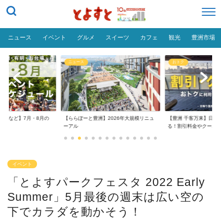
ニュース
イベント
グルメ
スイーツ
カフェ
観光
豊洲市場
ニュース
おトク
台場など】7月・8月の
【ららぽーと豊洲】2026年大規模リニュ
【豊洲 千客万来】日帰
..
ーアル
る！割引料金やクーポ..
イベント
「とよすパークフェスタ 2022 Early
Summer」5月最後の週末は広い空の
下でカラダを動かそう！