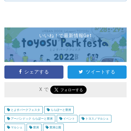
いいね！で最新情報Get
シェアする
ツイートする
X で
とよすパークフェスタ
ららぽーと豊洲
アーバンドック ららぽーと豊洲
イベント
トヨスノマルシェ
マルシェ
豊洲
豊洲公園