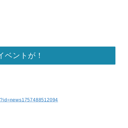
イベントが！
tml?id=news1757488512094