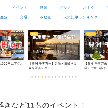
場
イベント
観光
グルメ
おトク
生活
交通
不動産
人気記事ランキング
観光
グルメ
,000円以下グル
【豊洲 千客万来】足湯・日帰り温
【豊洲 千客万
泉を写真レポート
場」で食べ歩き
解きなど11ものイベント！