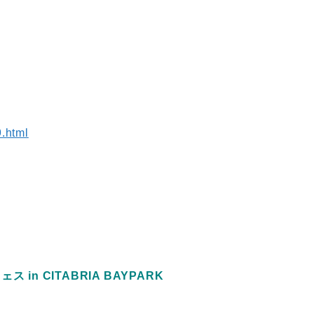
9.html
ェス in CITABRIA BAYPARK