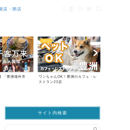
開店・閉店
カフェ
観光
来】「豊洲場外市
ワンちゃんOK！豊洲のカフェ・レ
豊洲市場でマ
ストラン23店
仲卸売場MAP
サイト内検索