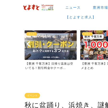
ニュース
豊洲市
【とよすと求人】
おトク
グルメ
026年大規模
【豊洲 千客万来】日帰り温泉は空
【豊洲 千客万来】1
いてる！割引料金やクーポ...
メまとめ
イベント
秋に盆踊り、浜焼き、謎