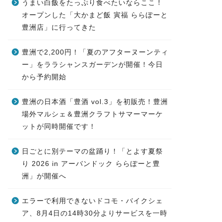
うまい白飯をたっぷり食べたいならここ！
オープンした「大かまど飯 寅福 ららぽーと
豊洲店」に行ってきた
豊洲で2,200円！「夏のアフターヌーンティ
ー」をララシャンスガーデンが開催！今日
から予約開始
豊洲の日本酒「豊酒 vol.3」を初販売！豊洲
場外マルシェ＆豊洲クラフトサマーマーケ
ットが同時開催です！
日ごとに別テーマの盆踊り！「とよす夏祭
り 2026 in アーバンドック ららぽーと豊
洲」が開催へ
エラーで利用できないドコモ・バイクシェ
ア、8月4日の14時30分よりサービスを一時