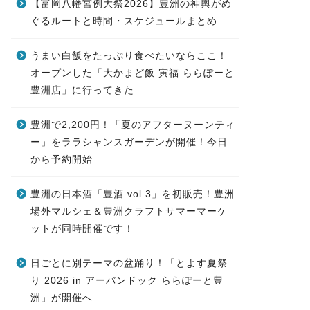
【富岡八幡宮例大祭2026】豊洲の神輿がめ
ぐるルートと時間・スケジュールまとめ
うまい白飯をたっぷり食べたいならここ！
オープンした「大かまど飯 寅福 ららぽーと
豊洲店」に行ってきた
豊洲で2,200円！「夏のアフターヌーンティ
ー」をララシャンスガーデンが開催！今日
から予約開始
豊洲の日本酒「豊酒 vol.3」を初販売！豊洲
場外マルシェ＆豊洲クラフトサマーマーケ
ットが同時開催です！
日ごとに別テーマの盆踊り！「とよす夏祭
り 2026 in アーバンドック ららぽーと豊
洲」が開催へ