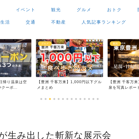
場
イベント
観光
グルメ
おトク
生活
交通
不動産
人気記事ランキング
観光
グルメ
,000円以下グル
【豊洲 千客万来】足湯・日帰り温
【豊洲 千客万
泉を写真レポート
場」で食べ歩き
力が生み出した斬新な展示会