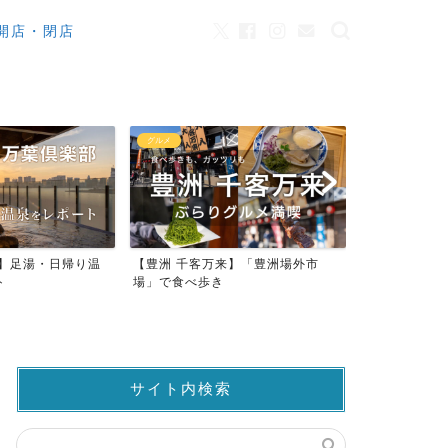
開店・閉店
カフェ
観光
来】「豊洲場外市
ワンちゃんOK！豊洲のカフェ・レ
豊洲市場でマ
ストラン23店
仲卸売場MAP
サイト内検索