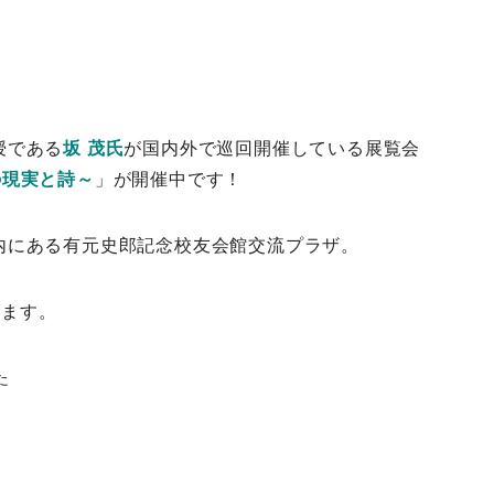
授である
坂 茂氏
が国内外で巡回開催している展覧会
民の現実と詩～
」が開催中です！
内にある有元史郎記念校友会館交流プラザ。
います。
た