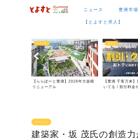
ニュース
豊洲市
【とよすと求人】
おトク
グルメ
026年大規模
【豊洲 千客万来】日帰り温泉は空
【豊洲 千客万来】1
いてる！割引料金やクーポ...
メまとめ
イベント
建築家・坂 茂氏の創造