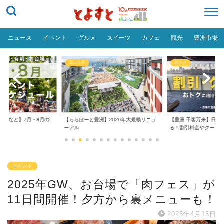
ニュース
イベント
グルメ
スイーツ
カフェ
観光
豊洲市場
ニュース
おトク
台場など】7月・8月の
【ららぽーと豊洲】2026年大規模リニュ
【豊洲 千客万来】日帰
..
ーアル
る！割引料金やクーポ..
イベント
2025年GW、お台場で「肉フェス」が
11日間開催！夕方から裏メニューも！
2025年4月13日