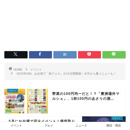
HOME
イベント
2025年GW、お台場で「肉フェス」が11日間開催！夕方から裏メニューも！
野菜の100円均一だと！？「豊洲場外マ
ルシェ」、1杯100円のあさりの酒...
5月にお台場で花火イベント！場所取り
イベント
グルメ
ニュース
開店・閉店
不要の屋形船からは鑑賞＆食べ放題・