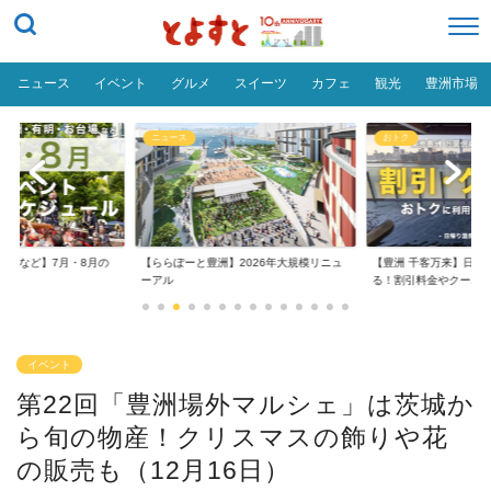
ニュース
イベント
グルメ
スイーツ
カフェ
観光
豊洲市場
ニュース
おトク
台場など】7月・8月の
【ららぽーと豊洲】2026年大規模リニュ
【豊洲 千客万来】日帰
..
ーアル
る！割引料金やクーポ..
イベント
第22回「豊洲場外マルシェ」は茨城か
ら旬の物産！クリスマスの飾りや花
の販売も（12月16日）