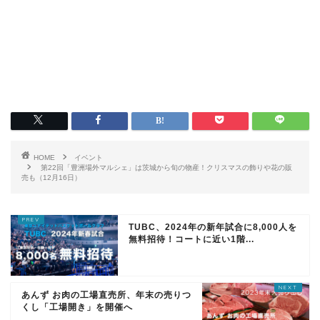
HOME
イベント
第22回「豊洲場外マルシェ」は茨城から旬の物産！クリスマスの飾りや花の販
売も（12月16日）
TUBC、2024年の新年試合に8,000人を
無料招待！コートに近い1階...
あんず お肉の工場直売所、年末の売りつ
くし「工場開き」を開催へ