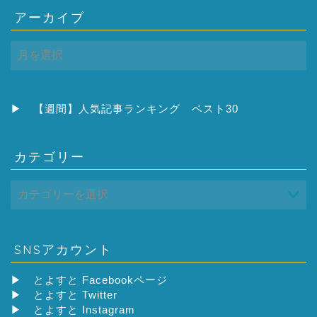
アーカイブ
ア
ー
カ
イ
ブ
▶
【週間】人気記事ランキング ベスト30
カテゴリー
SNSアカウント
▶
とよすと Facebookページ
▶
とよすと Twitter
▶
とよすと Instagram