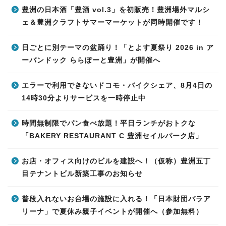
豊洲の日本酒「豊酒 vol.3」を初販売！豊洲場外マルシ
ェ＆豊洲クラフトサマーマーケットが同時開催です！
日ごとに別テーマの盆踊り！「とよす夏祭り 2026 in ア
ーバンドック ららぽーと豊洲」が開催へ
エラーで利用できないドコモ・バイクシェア、8月4日の
14時30分よりサービスを一時停止中
時間無制限でパン食べ放題！平日ランチがおトクな
「BAKERY RESTAURANT C 豊洲セイルパーク店」
お店・オフィス向けのビルを建設へ！（仮称）豊洲五丁
目テナントビル新築工事のお知らせ
普段入れないお台場の施設に入れる！「日本財団パラア
リーナ」で夏休み親子イベントが開催へ（参加無料）