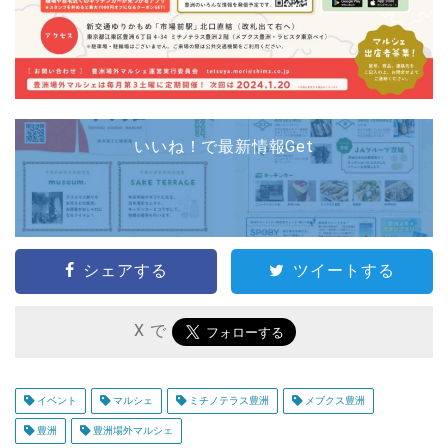
いいね！で最新情報Get
シェアする
ツイートする
X で
イベント
マルシェ
ミチノテラス豊洲
メブクス豊洲
豊洲
豊洲場外マルシェ