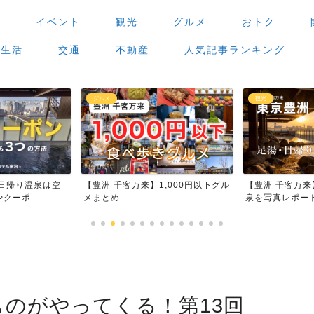
場
イベント
観光
グルメ
おトク
生活
交通
不動産
人気記事ランキング
観光
グルメ
1,000円以下グル
【豊洲 千客万来】足湯・日帰り温
【豊洲 千客万
泉を写真レポート
場」で食べ歩
ものがやってくる！第13回