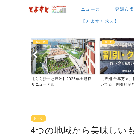
ニュース
豊洲市
【とよすと求人】
おトク
グルメ
026年大規模
【豊洲 千客万来】日帰り温泉は空
【豊洲 千客万来】
いてる！割引料金やクーポ...
メまとめ
おトク
4つの地域から美味しい