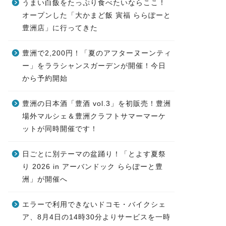
うまい白飯をたっぷり食べたいならここ！
オープンした「大かまど飯 寅福 ららぽーと
豊洲店」に行ってきた
豊洲で2,200円！「夏のアフターヌーンティ
ー」をララシャンスガーデンが開催！今日
から予約開始
豊洲の日本酒「豊酒 vol.3」を初販売！豊洲
場外マルシェ＆豊洲クラフトサマーマーケ
ットが同時開催です！
日ごとに別テーマの盆踊り！「とよす夏祭
り 2026 in アーバンドック ららぽーと豊
洲」が開催へ
エラーで利用できないドコモ・バイクシェ
ア、8月4日の14時30分よりサービスを一時