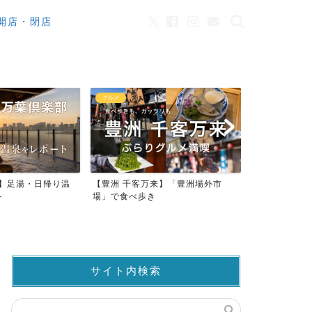
開店・閉店
カフェ
観光
来】「豊洲場外市
ワンちゃんOK！豊洲のカフェ・レ
豊洲市場で
き
ストラン23店
仲卸売場MA
サイト内検索