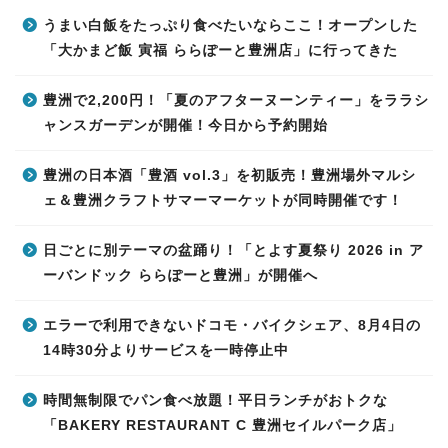
うまい白飯をたっぷり食べたいならここ！オープンした
「大かまど飯 寅福 ららぽーと豊洲店」に行ってきた
豊洲で2,200円！「夏のアフターヌーンティー」をララシ
ャンスガーデンが開催！今日から予約開始
豊洲の日本酒「豊酒 vol.3」を初販売！豊洲場外マルシ
ェ＆豊洲クラフトサマーマーケットが同時開催です！
日ごとに別テーマの盆踊り！「とよす夏祭り 2026 in ア
ーバンドック ららぽーと豊洲」が開催へ
エラーで利用できないドコモ・バイクシェア、8月4日の
14時30分よりサービスを一時停止中
時間無制限でパン食べ放題！平日ランチがおトクな
「BAKERY RESTAURANT C 豊洲セイルパーク店」