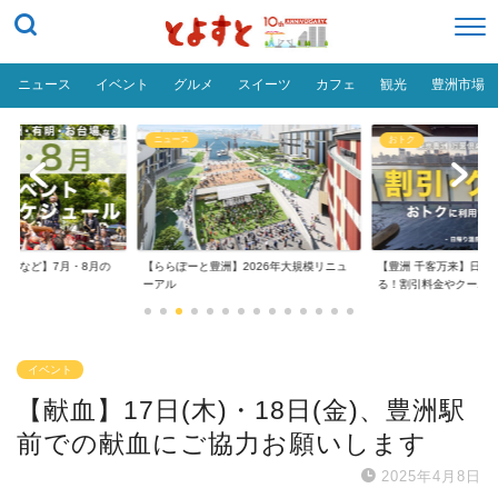
ニュース
イベント
グルメ
スイーツ
カフェ
観光
豊洲市場
ニュース
おトク
台場など】7月・8月の
【ららぽーと豊洲】2026年大規模リニュ
【豊洲 千客万来】日帰
..
ーアル
る！割引料金やクーポ..
イベント
【献血】17日(木)・18日(金)、豊洲駅
前での献血にご協力お願いします
2025年4月8日