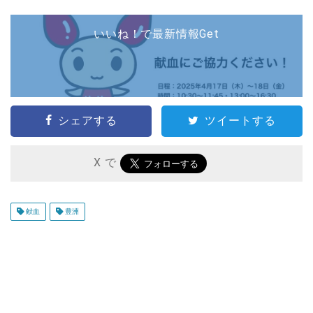
いいね！で最新情報Get
シェアする
ツイートする
X で
献血
豊洲