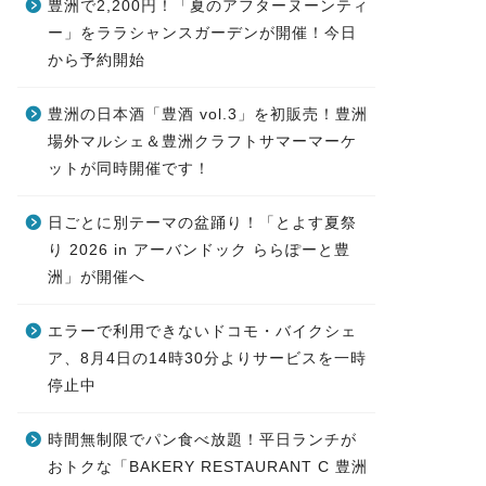
豊洲で2,200円！「夏のアフターヌーンティ
ー」をララシャンスガーデンが開催！今日
から予約開始
豊洲の日本酒「豊酒 vol.3」を初販売！豊洲
場外マルシェ＆豊洲クラフトサマーマーケ
ットが同時開催です！
日ごとに別テーマの盆踊り！「とよす夏祭
り 2026 in アーバンドック ららぽーと豊
洲」が開催へ
エラーで利用できないドコモ・バイクシェ
ア、8月4日の14時30分よりサービスを一時
停止中
時間無制限でパン食べ放題！平日ランチが
おトクな「BAKERY RESTAURANT C 豊洲