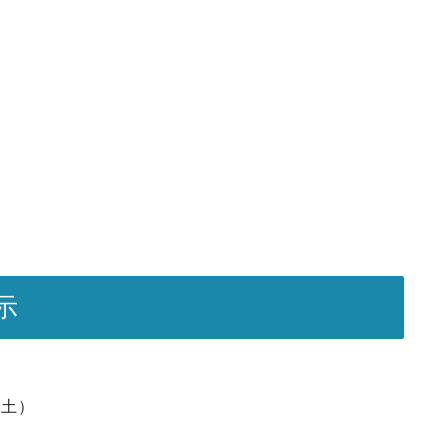
示
（土）