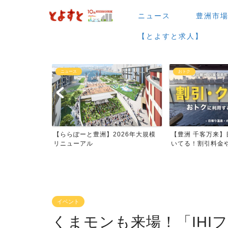
ニュース
豊洲市
【とよすと求人】
おトク
グルメ
】2026年大規模
【豊洲 千客万来】日帰り温泉は空
【豊洲 千客万
いてる！割引料金やクーポ...
メまとめ
イベント
くまモンも来場！「IHIフ