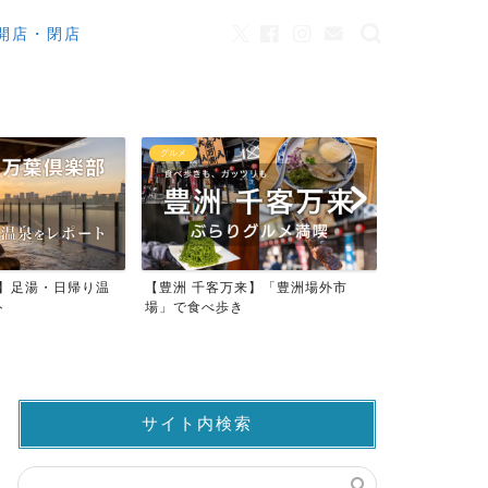
開店・閉店
カフェ
観光
客万来】「豊洲場外市
ワンちゃんOK！豊洲のカフェ・レ
豊洲市場
歩き
ストラン23店
仲卸売場M
サイト内検索