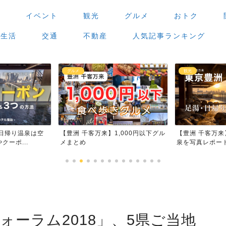
場
イベント
観光
グルメ
おトク
生活
交通
不動産
人気記事ランキング
観光
グルメ
来】1,000円以下グル
【豊洲 千客万来】足湯・日帰り温
【豊洲 千
泉を写真レポート
場」で食べ
ォーラム2018」、5県ご当地