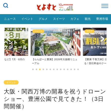
ニュース
イベント
グルメ
スイーツ
カフェ
観光
豊洲市場
ニュース
おトク
台場など】7月・8月の
【ららぽーと豊洲】2026年大規模リニュ
【豊洲 千客万来】日帰
..
ーアル
る！割引料金やクーポ..
イベント
大阪・関西万博の開幕を祝うドローン
ショー、豊洲公園で見てきた！（3日
間開催）