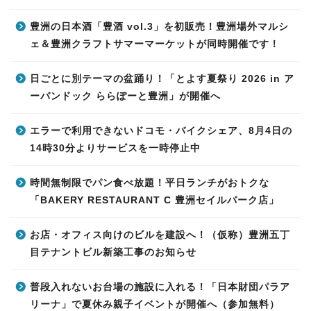
豊洲の日本酒「豊酒 vol.3」を初販売！豊洲場外マルシ
ェ＆豊洲クラフトサマーマーケットが同時開催です！
日ごとに別テーマの盆踊り！「とよす夏祭り 2026 in ア
ーバンドック ららぽーと豊洲」が開催へ
エラーで利用できないドコモ・バイクシェア、8月4日の
14時30分よりサービスを一時停止中
時間無制限でパン食べ放題！平日ランチがおトクな
「BAKERY RESTAURANT C 豊洲セイルパーク店」
お店・オフィス向けのビルを建設へ！（仮称）豊洲五丁
目テナントビル新築工事のお知らせ
普段入れないお台場の施設に入れる！「日本財団パラア
リーナ」で夏休み親子イベントが開催へ（参加無料）