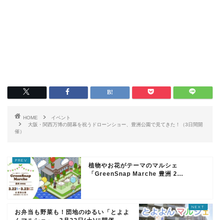
HOME
イベント
大阪・関西万博の開幕を祝うドローンショー、豊洲公園で見てきた！（3日間開
催）
植物やお花がテーマのマルシェ
「GreenSnap Marche 豊洲 2...
お弁当も野菜も！団地のゆるい「とよよ