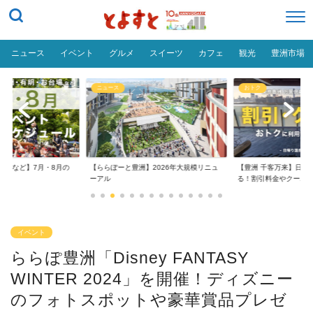
ニュース
イベント
グルメ
スイーツ
カフェ
観光
豊洲市場
ニュース
おトク
台場など】7月・8月の
【ららぽーと豊洲】2026年大規模リニュ
【豊洲 千客万来】日帰
..
ーアル
る！割引料金やクーポ..
イベント
ららぽ豊洲「Disney FANTASY
WINTER 2024」を開催！ディズニー
のフォトスポットや豪華賞品プレゼ