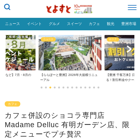
ニュース
イベント
グルメ
スイーツ
カフェ
観光
豊洲市場
ニュース
おトク
台場など】7月・8月の
【ららぽーと豊洲】2026年大規模リニュ
【豊洲 千客万来】日帰
..
ーアル
る！割引料金やクーポ..
カフェ
カフェ併設のショコラ専門店
Madame Delluc 有明ガーデン店、限
定メニューでプチ贅沢