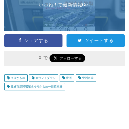
いいね！で最新情報Get
シェアする
ツイートする
X で
ゆりかもめ
カウントダウン
豊洲
豊洲市場
豊洲市場開場記念ゆりかもめ一日乗車券