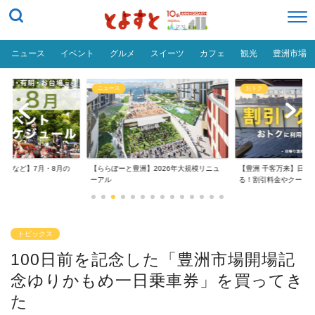
ニュース
イベント
グルメ
スイーツ
カフェ
観光
豊洲市場
ニュース
おトク
台場など】7月・8月の
【ららぽーと豊洲】2026年大規模リニュ
【豊洲 千客万来】日帰
..
ーアル
る！割引料金やクーポ..
トピックス
100日前を記念した「豊洲市場開場記
念ゆりかもめ一日乗車券」を買ってき
た