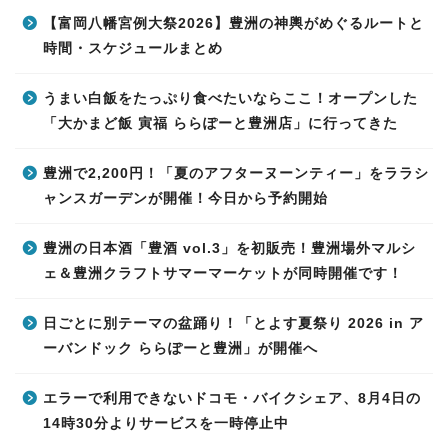
【富岡八幡宮例大祭2026】豊洲の神輿がめぐるルートと
時間・スケジュールまとめ
うまい白飯をたっぷり食べたいならここ！オープンした
「大かまど飯 寅福 ららぽーと豊洲店」に行ってきた
豊洲で2,200円！「夏のアフターヌーンティー」をララシ
ャンスガーデンが開催！今日から予約開始
豊洲の日本酒「豊酒 vol.3」を初販売！豊洲場外マルシ
ェ＆豊洲クラフトサマーマーケットが同時開催です！
日ごとに別テーマの盆踊り！「とよす夏祭り 2026 in ア
ーバンドック ららぽーと豊洲」が開催へ
エラーで利用できないドコモ・バイクシェア、8月4日の
14時30分よりサービスを一時停止中