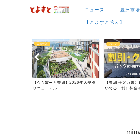
ニュース
豊洲市
【とよすと求人】
ニュース
おトク
場など】7月・
【ららぽーと豊洲】2026年大規模
【豊洲 千客万来】
ー...
リニューアル
いてる！割引料金やク
min