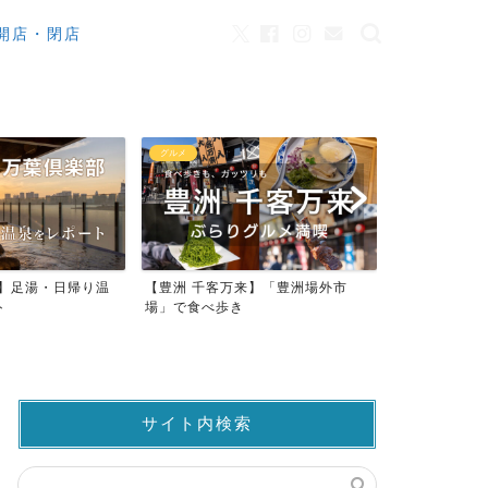
開店・閉店
グルメ
カフェ
来】足湯・日帰り温
【豊洲 千客万来】「豊洲場外市
ワンちゃんO
ト
場」で食べ歩き
ストラン23店
サイト内検索