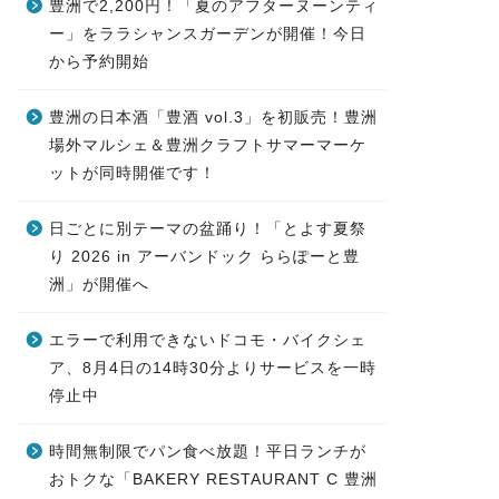
豊洲で2,200円！「夏のアフターヌーンティ
ー」をララシャンスガーデンが開催！今日
から予約開始
豊洲の日本酒「豊酒 vol.3」を初販売！豊洲
場外マルシェ＆豊洲クラフトサマーマーケ
ットが同時開催です！
日ごとに別テーマの盆踊り！「とよす夏祭
り 2026 in アーバンドック ららぽーと豊
洲」が開催へ
エラーで利用できないドコモ・バイクシェ
ア、8月4日の14時30分よりサービスを一時
停止中
時間無制限でパン食べ放題！平日ランチが
おトクな「BAKERY RESTAURANT C 豊洲