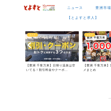
ニュース
豊洲市
【とよすと求人】
おトク
グルメ
026年大規模
【豊洲 千客万来】日帰り温泉は空
【豊洲 千客万来】1
いてる！割引料金やクーポ...
メまとめ