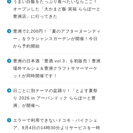
うまい白飯をたっぷり食べたいならここ！
オープンした「大かまど飯 寅福 ららぽーと
豊洲店」に行ってきた
豊洲で2,200円！「夏のアフターヌーンティ
ー」をララシャンスガーデンが開催！今日
から予約開始
豊洲の日本酒「豊酒 vol.3」を初販売！豊洲
場外マルシェ＆豊洲クラフトサマーマーケ
ットが同時開催です！
日ごとに別テーマの盆踊り！「とよす夏祭
り 2026 in アーバンドック ららぽーと豊
洲」が開催へ
エラーで利用できないドコモ・バイクシェ
ア、8月4日の14時30分よりサービスを一時