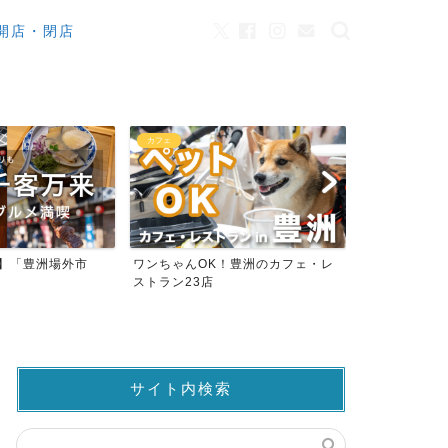
開店・閉店
カフェ
観光
来】「豊洲場外市
ワンちゃんOK！豊洲のカフェ・レ
豊洲市場でマ
ストラン23店
仲卸売場MAP
サイト内検索