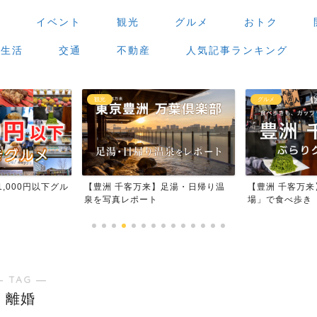
場
イベント
観光
グルメ
おトク
生活
交通
不動産
人気記事ランキング
観光
グルメ
,000円以下グル
【豊洲 千客万来】足湯・日帰り温
【豊洲 千客万
泉を写真レポート
場」で食べ歩き
― TAG ―
離婚