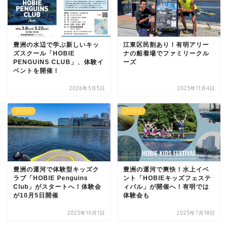
豊洲の水辺で学ぶ新しいキッ
江東区民割あり！有明アリー
ズスクール「HOBIE
ナの船着場でファミリークル
PENGUINS CLUB」、体験イ
ーズ
ベントを開催！
2026年3月5日
2025年11月4日
イベント
イベント
豊洲の運河で体験型キッズク
豊洲の運河で爽快！水上イベ
ラブ「HOBIE Penguins
ント「HOBIEキッズフェステ
Club」がスタートへ！体験会
ィバル」が開催へ！有明では
が10月5日開催
体験会も
2025年10月1日
2025年7月18日