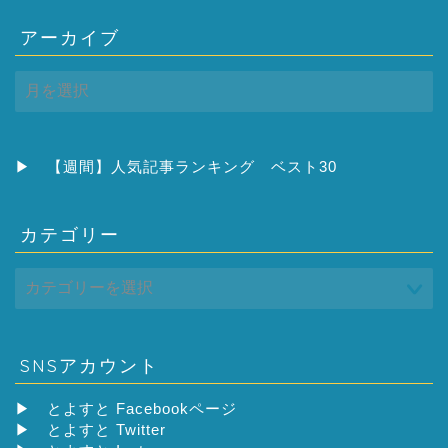
アーカイブ
ア
ー
カ
イ
ブ
▶
【週間】人気記事ランキング ベスト30
カテゴリー
SNSアカウント
▶
とよすと Facebookページ
▶
とよすと Twitter