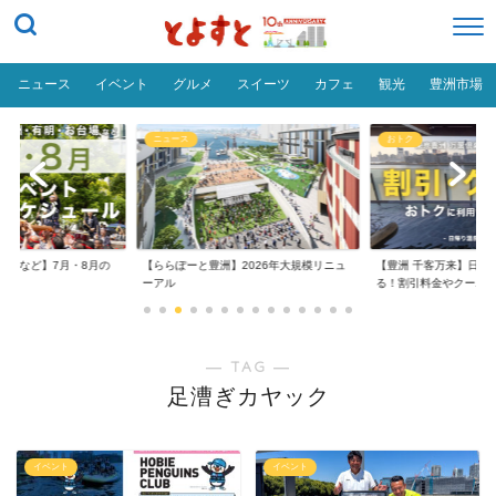
ニュース
イベント
グルメ
スイーツ
カフェ
観光
豊洲市場
ニュース
おトク
台場など】7月・8月の
【ららぽーと豊洲】2026年大規模リニュ
【豊洲 千客万来】日帰
..
ーアル
る！割引料金やクーポ..
― TAG ―
足漕ぎカヤック
イベント
イベント