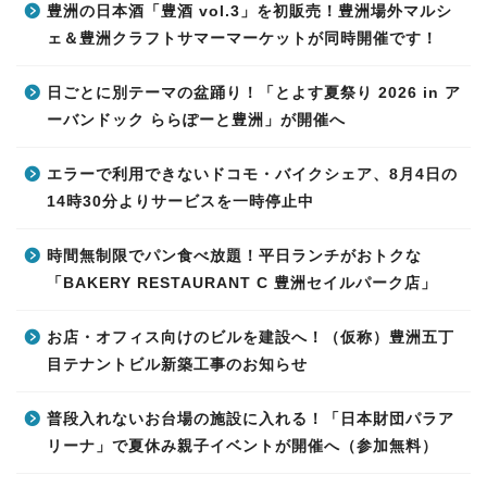
豊洲の日本酒「豊酒 vol.3」を初販売！豊洲場外マルシ
ェ＆豊洲クラフトサマーマーケットが同時開催です！
日ごとに別テーマの盆踊り！「とよす夏祭り 2026 in ア
ーバンドック ららぽーと豊洲」が開催へ
エラーで利用できないドコモ・バイクシェア、8月4日の
14時30分よりサービスを一時停止中
時間無制限でパン食べ放題！平日ランチがおトクな
「BAKERY RESTAURANT C 豊洲セイルパーク店」
お店・オフィス向けのビルを建設へ！（仮称）豊洲五丁
目テナントビル新築工事のお知らせ
普段入れないお台場の施設に入れる！「日本財団パラア
リーナ」で夏休み親子イベントが開催へ（参加無料）