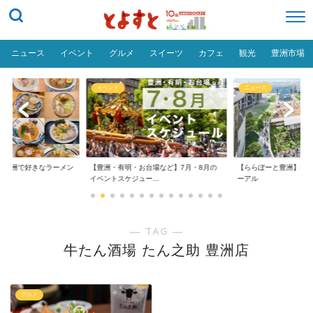
ニュース
イベント
グルメ
スイーツ
カフェ
観光
豊洲市場
イベント
ニュース
だ「豊洲で好きなラーメン
【豊洲・有明・お台場など】7月・8月の
【ららぽーと豊洲】20
イベントスケジュー...
ーアル
― TAG ―
牛たん酒場 たん之助 豊洲店
グルメ