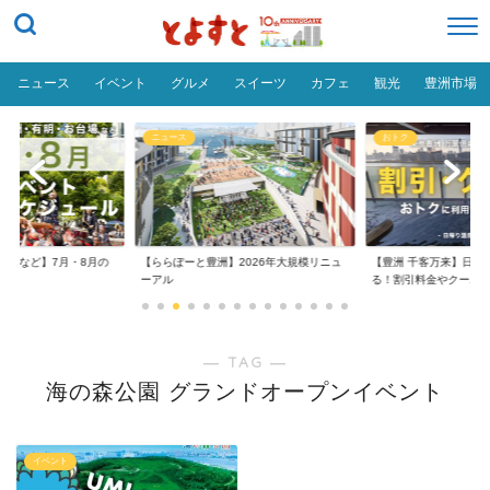
ニュース
イベント
グルメ
スイーツ
カフェ
観光
豊洲市場
ニュース
おトク
台場など】7月・8月の
【ららぽーと豊洲】2026年大規模リニュ
【豊洲 千客万来】日帰
..
ーアル
る！割引料金やクーポ..
― TAG ―
海の森公園 グランドオープンイベント
イベント