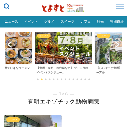
ニュース
イベント
グルメ
スイーツ
カフェ
観光
豊洲市場
イベント
ニュース
だ「豊洲で好きなラーメン
【豊洲・有明・お台場など】7月・8月の
【ららぽーと豊洲】20
イベントスケジュー...
ーアル
― TAG ―
有明エキゾチック動物病院
ニュース