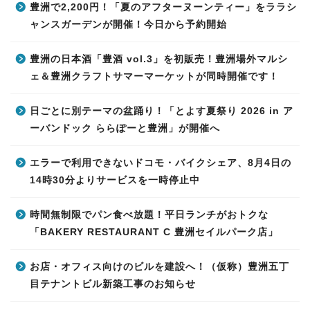
豊洲で2,200円！「夏のアフターヌーンティー」をララシ
ャンスガーデンが開催！今日から予約開始
豊洲の日本酒「豊酒 vol.3」を初販売！豊洲場外マルシ
ェ＆豊洲クラフトサマーマーケットが同時開催です！
日ごとに別テーマの盆踊り！「とよす夏祭り 2026 in ア
ーバンドック ららぽーと豊洲」が開催へ
エラーで利用できないドコモ・バイクシェア、8月4日の
14時30分よりサービスを一時停止中
時間無制限でパン食べ放題！平日ランチがおトクな
「BAKERY RESTAURANT C 豊洲セイルパーク店」
お店・オフィス向けのビルを建設へ！（仮称）豊洲五丁
目テナントビル新築工事のお知らせ