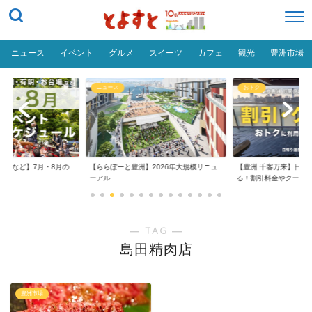
ニュース
イベント
グルメ
スイーツ
カフェ
観光
豊洲市場
ニュース
おトク
台場など】7月・8月の
【ららぽーと豊洲】2026年大規模リニュ
【豊洲 千客万来】日帰
..
ーアル
る！割引料金やクーポ..
― TAG ―
島田精肉店
豊洲市場