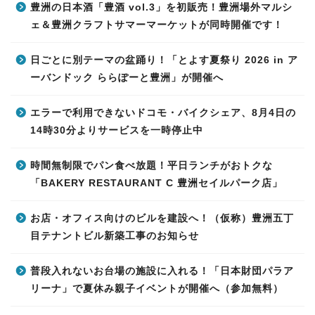
豊洲の日本酒「豊酒 vol.3」を初販売！豊洲場外マルシ
ェ＆豊洲クラフトサマーマーケットが同時開催です！
日ごとに別テーマの盆踊り！「とよす夏祭り 2026 in ア
ーバンドック ららぽーと豊洲」が開催へ
エラーで利用できないドコモ・バイクシェア、8月4日の
14時30分よりサービスを一時停止中
時間無制限でパン食べ放題！平日ランチがおトクな
「BAKERY RESTAURANT C 豊洲セイルパーク店」
お店・オフィス向けのビルを建設へ！（仮称）豊洲五丁
目テナントビル新築工事のお知らせ
普段入れないお台場の施設に入れる！「日本財団パラア
リーナ」で夏休み親子イベントが開催へ（参加無料）