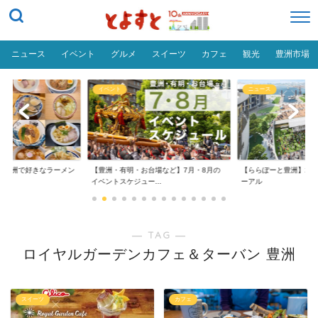
ニュース
イベント
グルメ
スイーツ
カフェ
観光
豊洲市場
イベント
ニュース
だ「豊洲で好きなラーメン
【豊洲・有明・お台場など】7月・8月の
【ららぽーと豊洲】20
イベントスケジュー...
ーアル
― TAG ―
ロイヤルガーデンカフェ＆ターバン 豊洲
スイーツ
カフェ