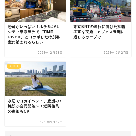
恐竜がいっぱい！ホテルJAL
東京BRTの運行に向けた拡幅
シティ東京豊洲で『TIME
工事を実施、メブクス豊洲に
DIVER』とコラボした特別客
通じるカーブで
室に泊まれるらしい
2021年12月28日
2021年10月27日
イベント
水辺でヨガイベント、豊洲の3
施設が合同開催へ！近隣住民
の参加もOK
2021年9月29日