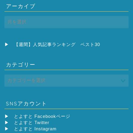
アーカイブ
ア
ー
カ
イ
ブ
▶
【週間】人気記事ランキング ベスト30
カテゴリー
SNSアカウント
▶
とよすと Facebookページ
▶
とよすと Twitter
▶
とよすと Instagram