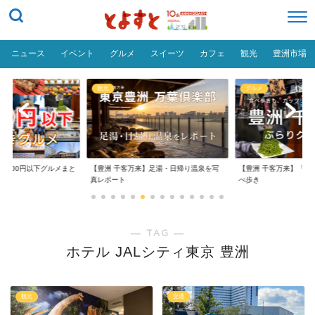
ニュース
イベント
グルメ
スイーツ
カフェ
観光
豊洲市場
観光
グルメ
1,000円以下グルメまと
【豊洲 千客万来】足湯・日帰り温泉を写
【豊洲 千客万来】「豊
真レポート
べ歩き
― TAG ―
ホテル JALシティ東京 豊洲
観光
交通