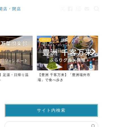
開店・閉店
グルメ
カフェ
来】足湯・日帰り温
【豊洲 千客万来】「豊洲場外市
ワンちゃんO
ト
場」で食べ歩き
ストラン23店
サイト内検索