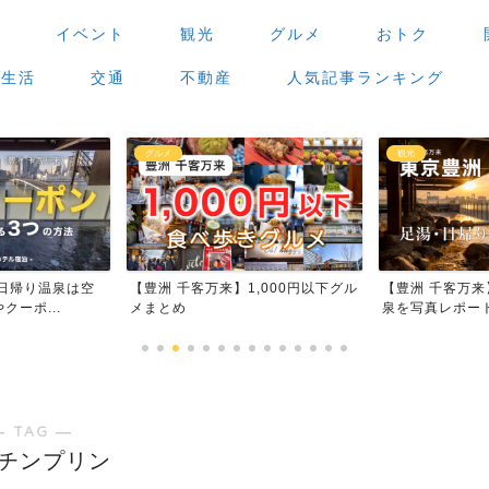
場
イベント
観光
グルメ
おトク
生活
交通
不動産
人気記事ランキング
グルメ
観光
日帰り温泉は空
【豊洲 千客万来】1,000円以下グル
【豊洲 千客万
ーポ...
メまとめ
泉を写真レポー
― TAG ―
チンプリン