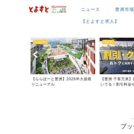
ニュース
豊洲市
【とよすと求人】
ニュース
おトク
場など】7月・
【ららぽーと豊洲】2026年大規模
【豊洲 千客万来】
ー...
リニューアル
いてる！割引料金やク
プッ