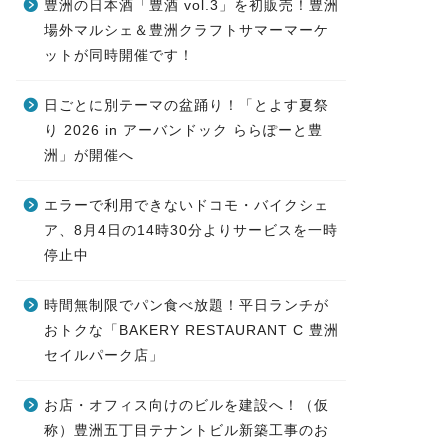
豊洲の日本酒「豊酒 vol.3」を初販売！豊洲
場外マルシェ＆豊洲クラフトサマーマーケ
ットが同時開催です！
日ごとに別テーマの盆踊り！「とよす夏祭
り 2026 in アーバンドック ららぽーと豊
洲」が開催へ
エラーで利用できないドコモ・バイクシェ
ア、8月4日の14時30分よりサービスを一時
停止中
時間無制限でパン食べ放題！平日ランチが
おトクな「BAKERY RESTAURANT C 豊洲
セイルパーク店」
お店・オフィス向けのビルを建設へ！（仮
称）豊洲五丁目テナントビル新築工事のお