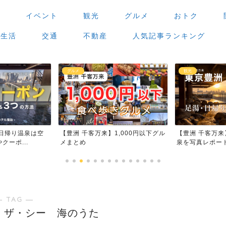
場
イベント
観光
グルメ
おトク
生活
交通
不動産
人気記事ランキング
グルメ
観光
日帰り温泉は空
【豊洲 千客万来】1,000円以下グル
【豊洲 千客万
ーポ...
メまとめ
泉を写真レポー
― TAG ―
・ザ・シー 海のうた