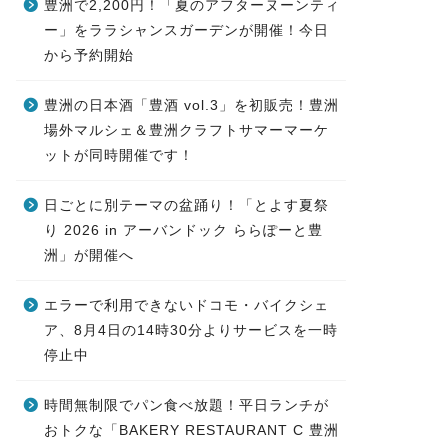
豊洲で2,200円！「夏のアフターヌーンティ
ー」をララシャンスガーデンが開催！今日
から予約開始
豊洲の日本酒「豊酒 vol.3」を初販売！豊洲
場外マルシェ＆豊洲クラフトサマーマーケ
ットが同時開催です！
日ごとに別テーマの盆踊り！「とよす夏祭
り 2026 in アーバンドック ららぽーと豊
洲」が開催へ
エラーで利用できないドコモ・バイクシェ
ア、8月4日の14時30分よりサービスを一時
停止中
時間無制限でパン食べ放題！平日ランチが
おトクな「BAKERY RESTAURANT C 豊洲