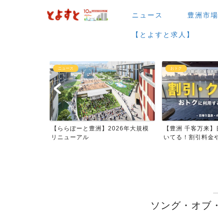
ニュース
豊洲市
【とよすと求人】
ニュース
おトク
場など】7月・
【ららぽーと豊洲】2026年大規模
【豊洲 千客万来】
ー...
リニューアル
いてる！割引料金やク
ソング・オブ