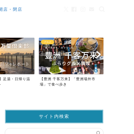
開店・閉店
グルメ
カフェ
来】足湯・日帰り温
【豊洲 千客万来】「豊洲場外市
ワンちゃんO
ト
場」で食べ歩き
ストラン23店
サイト内検索