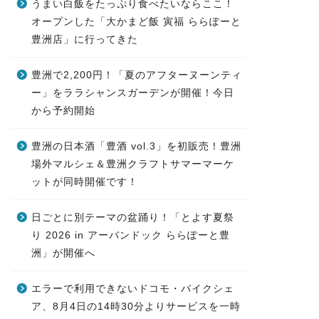
うまい白飯をたっぷり食べたいならここ！
オープンした「大かまど飯 寅福 ららぽーと
豊洲店」に行ってきた
豊洲で2,200円！「夏のアフターヌーンティ
ー」をララシャンスガーデンが開催！今日
から予約開始
豊洲の日本酒「豊酒 vol.3」を初販売！豊洲
場外マルシェ＆豊洲クラフトサマーマーケ
ットが同時開催です！
日ごとに別テーマの盆踊り！「とよす夏祭
り 2026 in アーバンドック ららぽーと豊
洲」が開催へ
エラーで利用できないドコモ・バイクシェ
ア、8月4日の14時30分よりサービスを一時