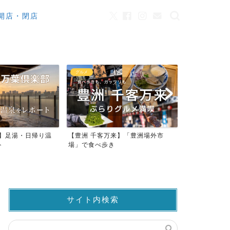
開店・閉店
カフェ
観光
来】「豊洲場外市
ワンちゃんOK！豊洲のカフェ・レ
豊洲市場でマ
ストラン23店
仲卸売場MAP
サイト内検索