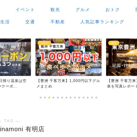
場
イベント
観光
グルメ
おトク
生活
交通
不動産
人気記事ランキング
観光
グルメ
,000円以下グル
【豊洲 千客万来】足湯・日帰り温
【豊洲 千客万
泉を写真レポート
場」で食べ歩き
― TAG ―
namoni 有明店