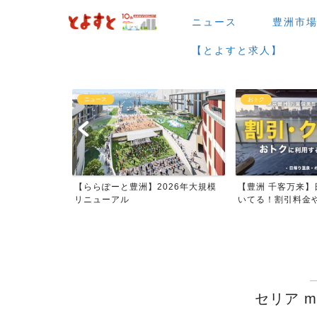
ニュース
豊洲市
【とよすと求人】
おトク
グルメ
026年大規模
【豊洲 千客万来】日帰り温泉は空
【豊洲 千客万来】1
いてる！割引料金やクーポ...
メまとめ
セリア mi