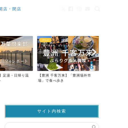
開店・閉店
グルメ
カフェ
来】足湯・日帰り温
【豊洲 千客万来】「豊洲場外市
ワンちゃんO
ト
場」で食べ歩き
ストラン23店
サイト内検索