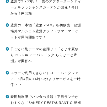
豊洲で2,200円！「夏のアフターヌーンティ
ー」をララシャンスガーデンが開催！今日
から予約開始
豊洲の日本酒「豊酒 vol.3」を初販売！豊洲
場外マルシェ＆豊洲クラフトサマーマーケ
ットが同時開催です！
日ごとに別テーマの盆踊り！「とよす夏祭
り 2026 in アーバンドック ららぽーと豊
洲」が開催へ
エラーで利用できないドコモ・バイクシェ
ア、8月4日の14時30分よりサービスを一時
停止中
時間無制限でパン食べ放題！平日ランチが
おトクな「BAKERY RESTAURANT C 豊洲