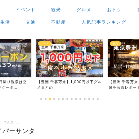
場
イベント
観光
グルメ
おトク
生活
交通
不動産
人気記事ランキング
グルメ
観光
日帰り温泉は空
【豊洲 千客万来】1,000円以下グル
【豊洲 千客万
ーポ...
メまとめ
泉を写真レポー
― TAG ―
イパーサンタ