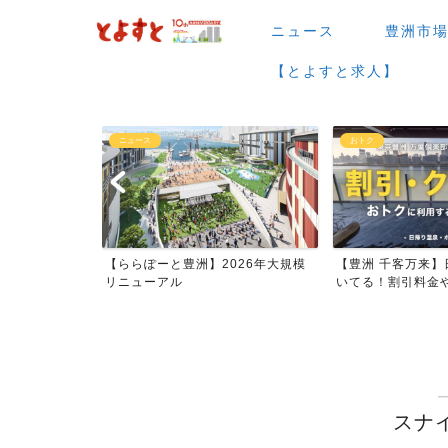
ニュース
豊洲市
【とよすと求人】
ニュース
おトク
場など】7月・
【ららぽーと豊洲】2026年大規模
【豊洲 千客万来】
ー...
リニューアル
いてる！割引料金やク
スナ