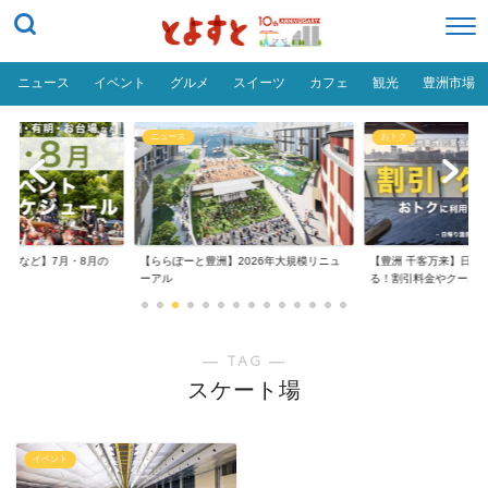
ニュース
イベント
グルメ
スイーツ
カフェ
観光
豊洲市場
ニュース
おトク
台場など】7月・8月の
【ららぽーと豊洲】2026年大規模リニュ
【豊洲 千客万来】日帰
..
ーアル
る！割引料金やクーポ..
― TAG ―
スケート場
イベント