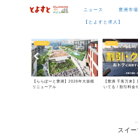
ニュース
豊洲市
【とよすと求人】
ニュース
おトク
場など】7月・
【ららぽーと豊洲】2026年大規模
【豊洲 千客万来】
ー...
リニューアル
いてる！割引料金やク
スイー