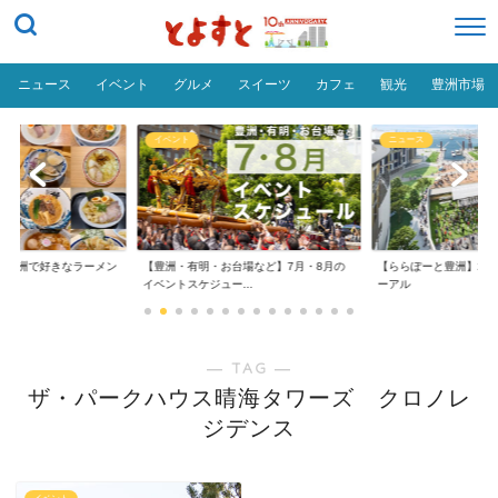
ニュース
イベント
グルメ
スイーツ
カフェ
観光
豊洲市場
イベント
ニュース
だ「豊洲で好きなラーメン
【豊洲・有明・お台場など】7月・8月の
【ららぽーと豊洲】20
イベントスケジュー...
ーアル
― TAG ―
ザ・パークハウス晴海タワーズ クロノレ
ジデンス