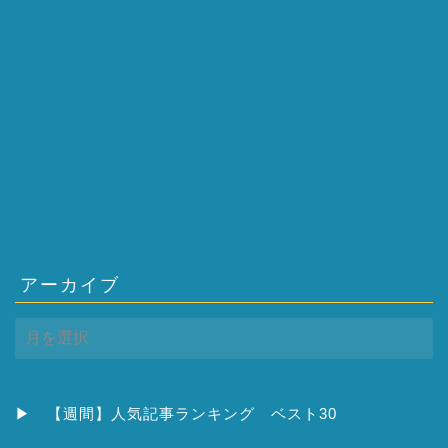
アーカイブ
ア
ー
カ
イ
ブ
▶
【週間】人気記事ランキング ベスト30