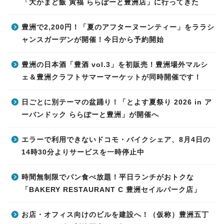
「大かまど飯 寅福 ららぽーと豊洲店」に行ってきた
豊洲で2,200円！「夏のアフターヌーンティー」をララシ
ャンスガーデンが開催！今日から予約開始
豊洲の日本酒「豊酒 vol.3」を初販売！豊洲場外マルシ
ェ＆豊洲クラフトサマーマーケットが同時開催です！
日ごとに別テーマの盆踊り！「とよす夏祭り 2026 in ア
ーバンドック ららぽーと豊洲」が開催へ
エラーで利用できないドコモ・バイクシェア、8月4日の
14時30分よりサービスを一時停止中
時間無制限でパン食べ放題！平日ランチがおトクな
「BAKERY RESTAURANT C 豊洲セイルパーク店」
お店・オフィス向けのビルを建設へ！（仮称）豊洲五丁