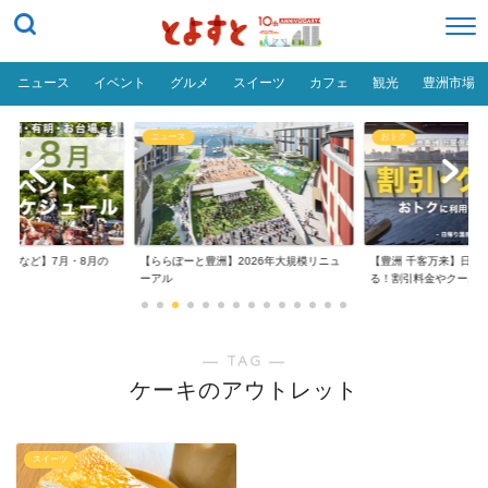
ニュース
イベント
グルメ
スイーツ
カフェ
観光
豊洲市場
ニュース
おトク
台場など】7月・8月の
【ららぽーと豊洲】2026年大規模リニュ
【豊洲 千客万来】日帰
..
ーアル
る！割引料金やクーポ..
― TAG ―
ケーキのアウトレット
スイーツ