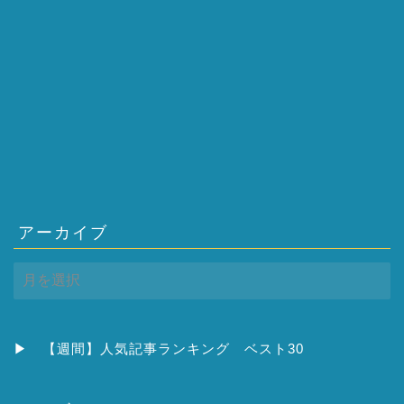
アーカイブ
ア
ー
カ
イ
ブ
▶
【週間】人気記事ランキング ベスト30