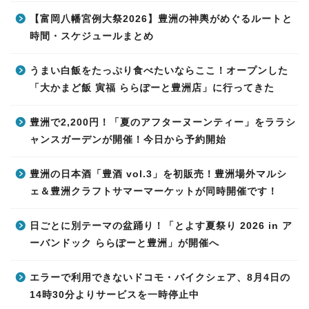
【富岡八幡宮例大祭2026】豊洲の神輿がめぐるルートと
時間・スケジュールまとめ
うまい白飯をたっぷり食べたいならここ！オープンした
「大かまど飯 寅福 ららぽーと豊洲店」に行ってきた
豊洲で2,200円！「夏のアフターヌーンティー」をララシ
ャンスガーデンが開催！今日から予約開始
豊洲の日本酒「豊酒 vol.3」を初販売！豊洲場外マルシ
ェ＆豊洲クラフトサマーマーケットが同時開催です！
日ごとに別テーマの盆踊り！「とよす夏祭り 2026 in ア
ーバンドック ららぽーと豊洲」が開催へ
エラーで利用できないドコモ・バイクシェア、8月4日の
14時30分よりサービスを一時停止中