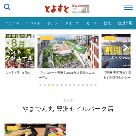
ニュース
イベント
グルメ
スイーツ
カフェ
観光
豊洲市場
ニュース
おトク
台場など】7月・8月の
【ららぽーと豊洲】2026年大規模リニュ
【豊洲 千客万来】日帰
..
ーアル
る！割引料金やクーポ..
― TAG ―
やまでん丸 豊洲セイルパーク店
グルメ